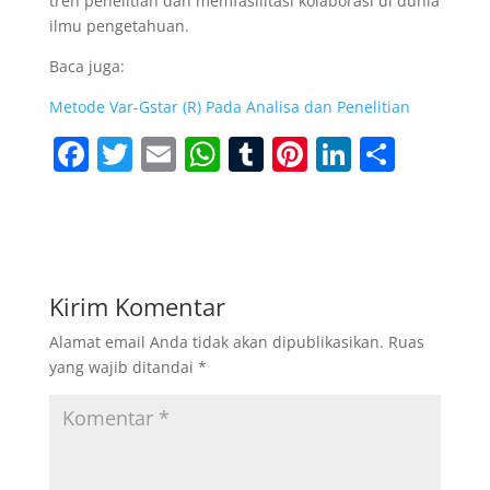
tren penelitian dan memfasilitasi kolaborasi di dunia
ilmu pengetahuan.
Baca juga:
Metode Var-Gstar (R) Pada Analisa dan Penelitian
F
T
E
W
T
Pi
Li
S
a
w
m
h
u
nt
n
h
c
itt
ai
at
m
er
k
ar
e
er
l
s
bl
e
e
e
b
A
r
st
dI
Kirim Komentar
o
p
n
Alamat email Anda tidak akan dipublikasikan.
Ruas
o
p
yang wajib ditandai
*
k