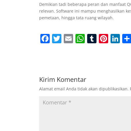
Demikian tadi beberapa peran dan manfaat QG
relevan. Software ini mampu menghasilkan ke
pemetaan, hingga tata ruang wilayah.
F
T
E
W
T
Pi
Li
a
w
m
h
u
nt
n
c
itt
ai
at
m
er
k
e
er
l
s
bl
e
e
b
A
r
st
dI
Kirim Komentar
o
p
n
Alamat email Anda tidak akan dipublikasikan.
o
p
k