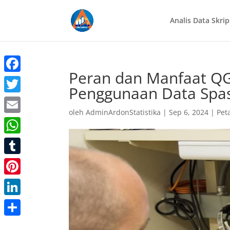
Analis Data Skrip
Peran dan Manfaat QGI
Facebook
Penggunaan Data Spas
Twitter
oleh
AdminArdonStatistika
|
Sep 6, 2024
|
Peta
Email
WhatsApp
Tumblr
Pinterest
LinkedIn
Share