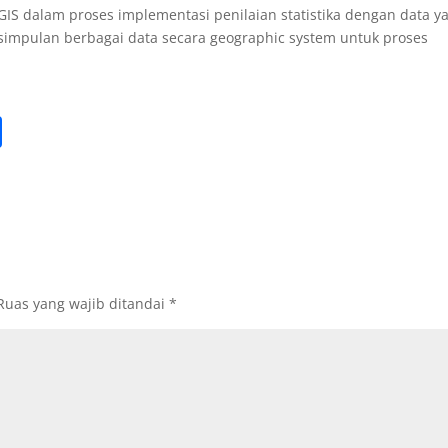
IS dalam proses implementasi penilaian statistika dengan data y
simpulan berbagai data secara geographic system untuk proses
S
h
ar
e
Ruas yang wajib ditandai
*