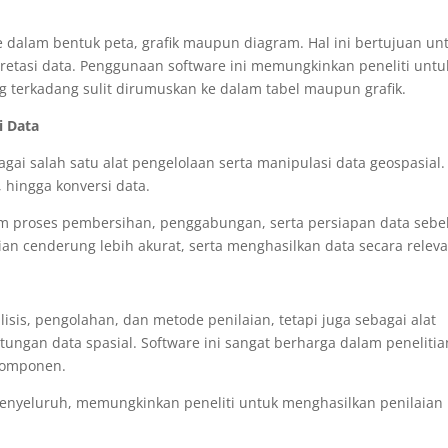
e dalam bentuk peta, grafik maupun diagram. Hal ini bertujuan un
tasi data. Penggunaan software ini memungkinkan peneliti untu
ng terkadang sulit dirumuskan ke dalam tabel maupun grafik.
i Data
agai salah satu alat pengelolaan serta manipulasi data geospasial.
 hingga konversi data.
 proses pembersihan, penggabungan, serta persiapan data seb
tian cenderung lebih akurat, serta menghasilkan data secara releva
isis, pengolahan, dan metode penilaian, tetapi juga sebagai alat
hitungan data spasial. Software ini sangat berharga dalam penelitia
 komponen.
enyeluruh, memungkinkan peneliti untuk menghasilkan penilaian