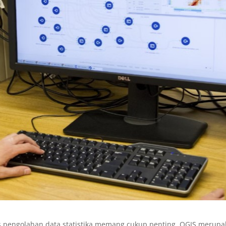
s pengolahan data statistika memang cukup penting. QGIS merup