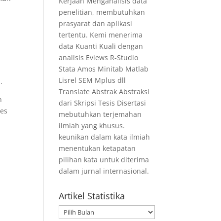
Kerjaan Menganalisis data
penelitian, membutuhkan
prasyarat dan aplikasi
tertentu. Kemi menerima
data Kuanti Kuali dengan
analisis Eviews R-Studio
Stata Amos Minitab Matlab
Lisrel SEM Mplus dll
n.
Translate Abstrak Abstraksi
n
dari Skripsi Tesis Disertasi
ses
mebutuhkan terjemahan
ilmiah yang khusus.
keunikan dalam kata ilmiah
menentukan ketapatan
pilihan kata untuk diterima
dalam jurnal internasional.
Artikel Statistika
Artikel