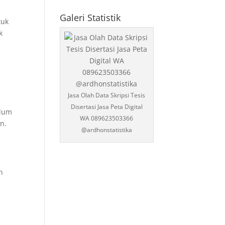
Statistika
Galeri Statistik
tuk
k
Jasa Olah Data Skripsi Tesis
Disertasi Jasa Peta Digital
elum
WA 089623503366
n.
@ardhonstatistika
n