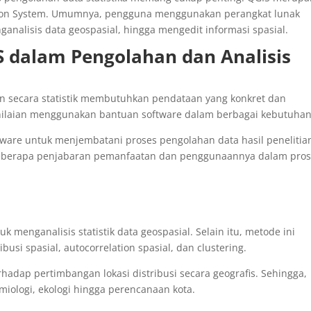
tion System. Umumnya, pengguna menggunakan perangkat lunak
analisis data geospasial, hingga mengedit informasi spasial.
 dalam Pengolahan dan Analisis
n secara statistik membutuhkan pendataan yang konkret dan
 penilaian menggunakan bantuan software dalam berbagai kebutuha
tware untuk menjembatani proses pengolahan data hasil penelitia
t beberapa penjabaran pemanfaatan dan penggunaannya dalam pro
 menganalisis statistik data geospasial. Selain itu, metode ini
si spasial, autocorrelation spasial, dan clustering.
hadap pertimbangan lokasi distribusi secara geografis. Sehingga,
iologi, ekologi hingga perencanaan kota.