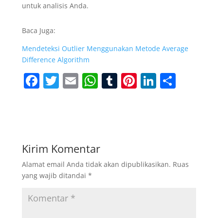
untuk analisis Anda.
Baca Juga:
Mendeteksi Outlier Menggunakan Metode Average
Difference Algorithm
F
T
E
W
T
Pi
Li
S
a
w
m
h
u
nt
n
h
c
itt
ai
at
m
er
k
ar
e
er
l
s
bl
e
e
e
b
A
r
st
dI
Kirim Komentar
o
p
n
Alamat email Anda tidak akan dipublikasikan.
Ruas
o
p
yang wajib ditandai
*
k